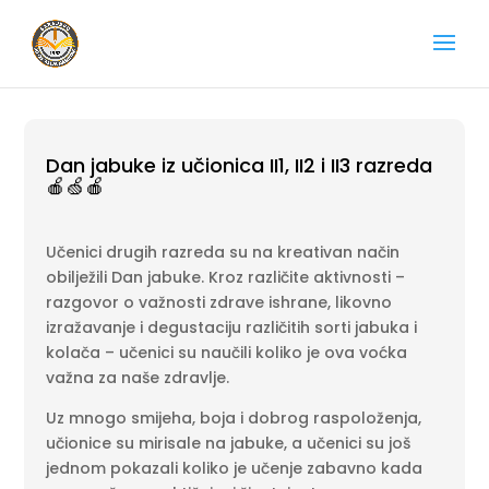
Dan jabuke iz učionica II1, II2 i II3 razreda
🍎🍏🍎
Učenici drugih razreda su na kreativan način
obilježili Dan jabuke. Kroz različite aktivnosti –
razgovor o važnosti zdrave ishrane, likovno
izražavanje i degustaciju različitih sorti jabuka i
kolača – učenici su naučili koliko je ova voćka
važna za naše zdravlje.
Uz mnogo smijeha, boja i dobrog raspoloženja,
učionice su mirisale na jabuke, a učenici su još
jednom pokazali koliko je učenje zabavno kada