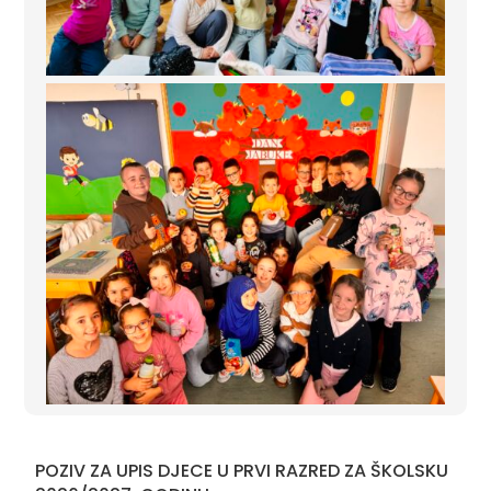
POZIV ZA UPIS DJECE U PRVI RAZRED ZA ŠKOLSKU