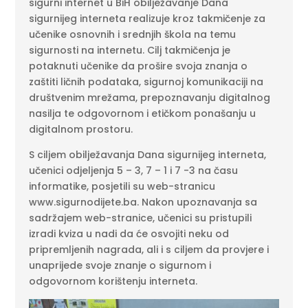
sigurni internet u BiH obilježavanje Dana
sigurnijeg interneta realizuje kroz takmičenje za
učenike osnovnih i srednjih škola na temu
sigurnosti na internetu. Cilj takmičenja je
potaknuti učenike da prošire svoja znanja o
zaštiti ličnih podataka, sigurnoj komunikaciji na
društvenim mrežama, prepoznavanju digitalnog
nasilja te odgovornom i etičkom ponašanju u
digitalnom prostoru.
S ciljem obilježavanja Dana sigurnijeg interneta,
učenici odjeljenja 5 – 3, 7 – 1 i 7 -3 na času
informatike, posjetili su web-stranicu
www.sigurnodijete.ba. Nakon upoznavanja sa
sadržajem web-stranice, učenici su pristupili
izradi kviza u nadi da će osvojiti neku od
pripremljenih nagrada, ali i s ciljem da provjere i
unaprijede svoje znanje o sigurnom i
odgovornom korištenju interneta.