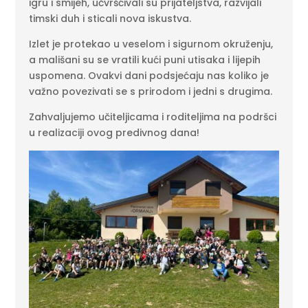
igru i smijeh, učvršćivali su prijateljstva, razvijali
timski duh i sticali nova iskustva.
Izlet je protekao u veselom i sigurnom okruženju,
a mališani su se vratili kući puni utisaka i lijepih
uspomena. Ovakvi dani podsjećaju nas koliko je
važno povezivati se s prirodom i jedni s drugima.
Zahvaljujemo učiteljicama i roditeljima na podršci
u realizaciji ovog predivnog dana!