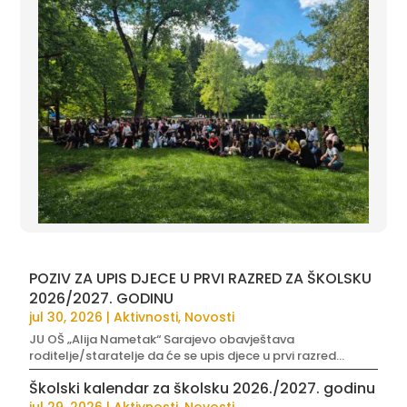
POZIV ZA UPIS DJECE U PRVI RAZRED ZA ŠKOLSKU
2026/2027. GODINU
jul 30, 2026
|
Aktivnosti
,
Novosti
JU OŠ „Alija Nametak“ Sarajevo obavještava
roditelje/staratelje da će se upis djece u prvi razred...
Školski kalendar za školsku 2026./2027. godinu
jul 29, 2026
|
Aktivnosti
,
Novosti