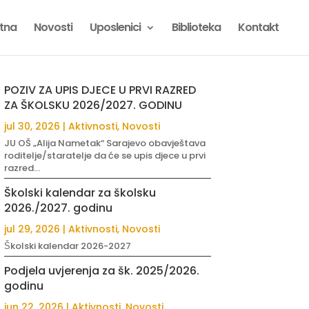
tna
Novosti
Uposlenici
Biblioteka
Kontakt
POZIV ZA UPIS DJECE U PRVI RAZRED
ZA ŠKOLSKU 2026/2027. GODINU
jul 30, 2026
|
Aktivnosti
,
Novosti
JU OŠ „Alija Nametak“ Sarajevo obavještava
roditelje/staratelje da će se upis djece u prvi
razred...
Školski kalendar za školsku
2026./2027. godinu
jul 29, 2026
|
Aktivnosti
,
Novosti
Školski kalendar 2026-2027
Podjela uvjerenja za šk. 2025/2026.
godinu
jun 22, 2026
|
Aktivnosti
,
Novosti