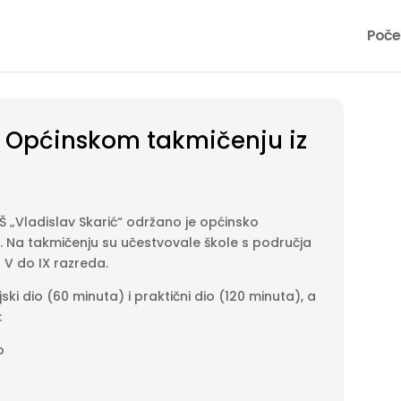
Poče
na Općinskom takmičenju iz
OŠ „Vladislav Skarić“ održano je općinsko
. Na takmičenju su učestvovale škole s područja
d V do IX razreda.
ki dio (60 minuta) i praktični dio (120 minuta), a
:
o