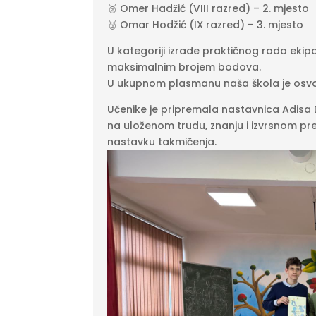
🥈 Omer Hadẓ̌ić (VIII razred) – 2. mjesto
🥉 Omar Hodžić (IX razred) – 3. mjesto
U kategoriji izrade praktičnog rada ekipa
maksimalnim brojem bodova.
U ukupnom plasmanu naša škola je osvoji
Učenike je pripremala nastavnica Adisa 
na uloženom trudu, znanju i izvrsnom pre
nastavku takmičenja.