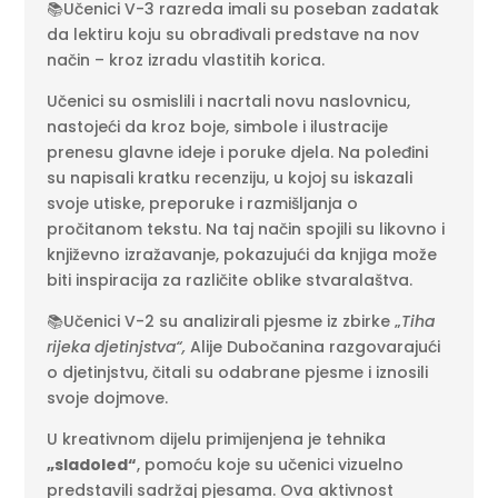
📚Učenici V-3 razreda imali su poseban zadatak
da lektiru koju su obrađivali predstave na nov
način – kroz izradu vlastitih korica.
Učenici su osmislili i nacrtali novu naslovnicu,
nastojeći da kroz boje, simbole i ilustracije
prenesu glavne ideje i poruke djela. Na poleđini
su napisali kratku recenziju, u kojoj su iskazali
svoje utiske, preporuke i razmišljanja o
pročitanom tekstu. Na taj način spojili su likovno i
književno izražavanje, pokazujući da knjiga može
biti inspiracija za različite oblike stvaralaštva.
📚Učenici V-2 su analizirali pjesme iz zbirke „
Tiha
rijeka djetinjstva“,
Alije Dubočanina razgovarajući
o djetinjstvu, čitali su odabrane pjesme i iznosili
svoje dojmove.
U kreativnom dijelu primijenjena je tehnika
„sladoled“
, pomoću koje su učenici vizuelno
predstavili sadržaj pjesama. Ova aktivnost