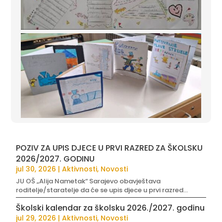
POZIV ZA UPIS DJECE U PRVI RAZRED ZA ŠKOLSKU
2026/2027. GODINU
jul 30, 2026
|
Aktivnosti
,
Novosti
JU OŠ „Alija Nametak“ Sarajevo obavještava
roditelje/staratelje da će se upis djece u prvi razred...
Školski kalendar za školsku 2026./2027. godinu
jul 29, 2026
|
Aktivnosti
,
Novosti