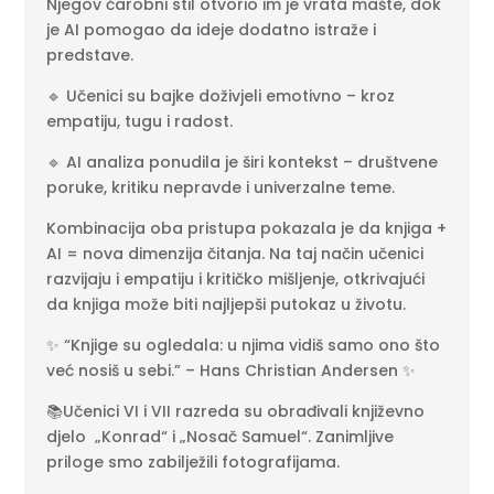
Njegov čarobni stil otvorio im je vrata mašte, dok
je AI pomogao da ideje dodatno istraže i
predstave.
🔹 Učenici su bajke doživjeli emotivno – kroz
empatiju, tugu i radost.
🔹 AI analiza ponudila je širi kontekst – društvene
poruke, kritiku nepravde i univerzalne teme.
Kombinacija oba pristupa pokazala je da knjiga +
AI = nova dimenzija čitanja. Na taj način učenici
razvijaju i empatiju i kritičko mišljenje, otkrivajući
da knjiga može biti najljepši putokaz u životu.
✨ “Knjige su ogledala: u njima vidiš samo ono što
već nosiš u sebi.” – Hans Christian Andersen ✨
📚Učenici VI i VII razreda su obrađivali književno
djelo „Konrad“ i „Nosač Samuel“. Zanimljive
priloge smo zabilježili fotografijama.