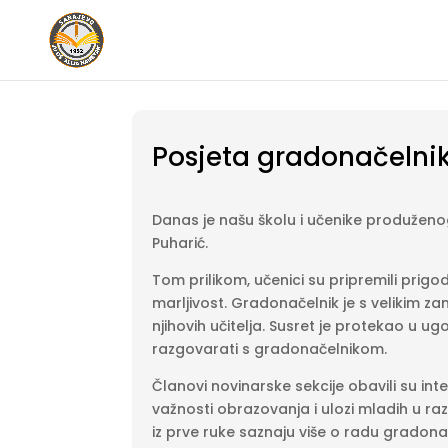
Posjeta gradonačelni
Danas je našu školu i učenike produžen
Puharić.
Tom prilikom, učenici su pripremili prig
marljivost. Gradonačelnik je s velikim z
njihovih učitelja. Susret je protekao u ugo
razgovarati s gradonačelnikom.
Članovi novinarske sekcije obavili su in
važnosti obrazovanja i ulozi mladih u razv
iz prve ruke saznaju više o radu gradonač