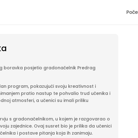
Poče
ka
og boravka posjetio gradonačelnik Predrag
odan program, pokazujući svoju kreativnost i
animanjem pratio nastup te pohvalio trud učenika i
dnoj atmosferi, a učenici su imali priliku
tervju s gradonačelnikom, u kojem je razgovarao o
oju zajednice. Ovaj susret bio je prilika da učenici
elnika i postave pitanja koja ih zanimaju.