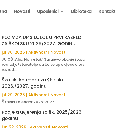
tna
Novosti
Uposlenici
Biblioteka
Kontakt
POZIV ZA UPIS DJECE U PRVI RAZRED
ZA ŠKOLSKU 2026/2027. GODINU
jul 30, 2026
|
Aktivnosti
,
Novosti
JU OŠ „Alija Nametak“ Sarajevo obavještava
roditelje/staratelje da će se upis djece u prvi
razred...
Školski kalendar za školsku
2026./2027. godinu
jul 29, 2026
|
Aktivnosti
,
Novosti
Školski kalendar 2026-2027
Podjela uvjerenja za šk. 2025/2026.
godinu
jun 22, 2026
|
Aktivnosti
,
Novosti