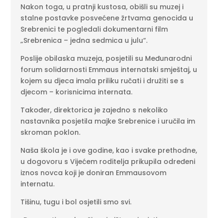
Nakon toga, u pratnji kustosa, obišli su muzej i
stalne postavke posvećene žrtvama genocida u
Srebrenici te pogledali dokumentarni film
„Srebrenica – jedna sedmica u julu“.
Poslije obilaska muzeja, posjetili su
Međunarodni
forum solidarnosti Emmaus
internatski smještaj, u
kojem su djeca imala priliku ručati i družiti se s
djecom – korisnicima internata.
Također, direktorica je zajedno s nekoliko
nastavnika posjetila majke Srebrenice i uručila im
skroman poklon.
Naša škola je i ove godine, kao i svake prethodne,
u dogovoru s Vijećem roditelja prikupila određeni
iznos novca koji je doniran Emmausovom
internatu.
Tišinu, tugu i bol osjetili smo svi.