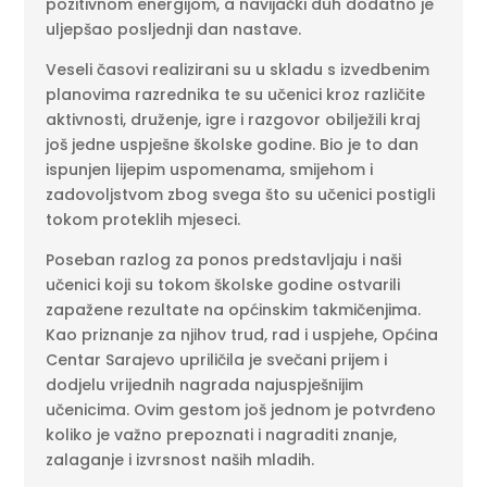
pozitivnom energijom, a navijački duh dodatno je
uljepšao posljednji dan nastave.
Veseli časovi realizirani su u skladu s izvedbenim
planovima razrednika te su učenici kroz različite
aktivnosti, druženje, igre i razgovor obilježili kraj
još jedne uspješne školske godine. Bio je to dan
ispunjen lijepim uspomenama, smijehom i
zadovoljstvom zbog svega što su učenici postigli
tokom proteklih mjeseci.
Poseban razlog za ponos predstavljaju i naši
učenici koji su tokom školske godine ostvarili
zapažene rezultate na općinskim takmičenjima.
Kao priznanje za njihov trud, rad i uspjehe, Općina
Centar Sarajevo upriličila je svečani prijem i
dodjelu vrijednih nagrada najuspješnijim
učenicima. Ovim gestom još jednom je potvrđeno
koliko je važno prepoznati i nagraditi znanje,
zalaganje i izvrsnost naših mladih.