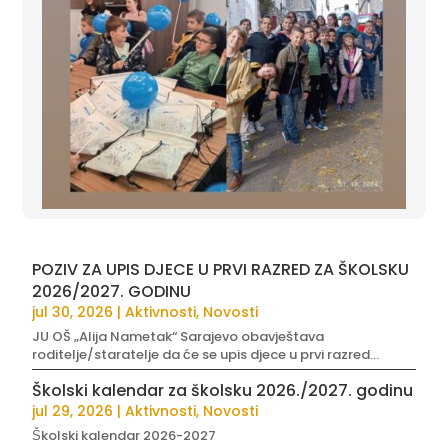
POZIV ZA UPIS DJECE U PRVI RAZRED ZA ŠKOLSKU
2026/2027. GODINU
jul 30, 2026
|
Aktivnosti
,
Novosti
JU OŠ „Alija Nametak“ Sarajevo obavještava
roditelje/staratelje da će se upis djece u prvi razred...
Školski kalendar za školsku 2026./2027. godinu
jul 29, 2026
|
Aktivnosti
,
Novosti
Školski kalendar 2026-2027