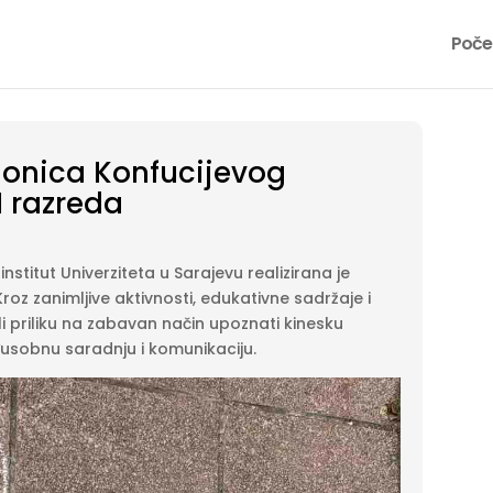
Poče
ionica Konfucijevog
I razreda
nstitut Univerziteta u Sarajevu realizirana je
roz zanimljive aktivnosti, edukativne sadržaje i
li priliku na zabavan način upoznati kinesku
međusobnu saradnju i komunikaciju.