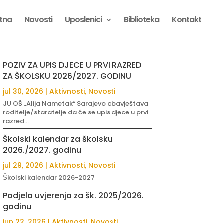
tna
Novosti
Uposlenici
Biblioteka
Kontakt
POZIV ZA UPIS DJECE U PRVI RAZRED
ZA ŠKOLSKU 2026/2027. GODINU
jul 30, 2026
|
Aktivnosti
,
Novosti
JU OŠ „Alija Nametak“ Sarajevo obavještava
roditelje/staratelje da će se upis djece u prvi
razred...
Školski kalendar za školsku
2026./2027. godinu
jul 29, 2026
|
Aktivnosti
,
Novosti
Školski kalendar 2026-2027
Podjela uvjerenja za šk. 2025/2026.
godinu
jun 22, 2026
|
Aktivnosti
,
Novosti