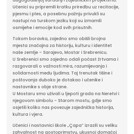
dugogodišnjoj saradnji i zajedničkim projektima.
Učenici su pripremili kratku priredbu uz recitacije,
pjesmu i ples, a posebnu pažnju privukli su
nastupi na turskom jeziku koji su izmamili
osmijehe i emocije kod svih prisutnih.
Tokom boravka, zajedno smo obišli brojna
mjesta značajna za historiju, kulturu i identitet
naše zemlje – Sarajevo, Mostar i Srebrenicu.
U Srebrenici smo zajedno odali počast žrtvama i
razgovarali o važnosti mira, razumijevanja i
solidarnosti među ljudima. Taj trenutak tišine i
poštovanja duboko je dotakao i učenike i
nastavnike s obje strane.
U Mostaru smo uživali u ljepoti grada na Neretvi i
njegovom simbolu – Starom mostu, gdje smo
osjetili koliko nas povezuje zajednička historija,
kultura i vjera.
Učenici i nastavnici škole „Çapa“ izrazili su veliku
zahvalnost na gostoprimstvu, ukusnoj domaćoj