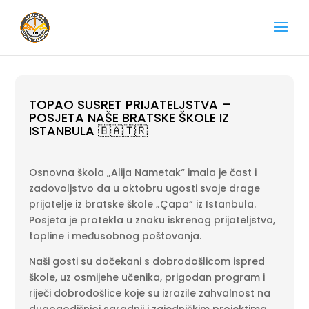
TOPAO SUSRET PRIJATELJSTVA –
POSJETA NAŠE BRATSKE ŠKOLE IZ
ISTANBULA 🇧🇦🇹🇷
Osnovna škola „Alija Nametak“ imala je čast i
zadovoljstvo da u oktobru ugosti svoje drage
prijatelje iz bratske škole „Çapa“ iz Istanbula.
Posjeta je protekla u znaku iskrenog prijateljstva,
topline i međusobnog poštovanja.
Naši gosti su dočekani s dobrodošlicom ispred
škole, uz osmijehe učenika, prigodan program i
riječi dobrodošlice koje su izrazile zahvalnost na