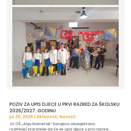
POZIV ZA UPIS DJECE U PRVI RAZRED ZA ŠKOLSKU
2026/2027. GODINU
jul 30, 2026
|
Aktivnosti
,
Novosti
JU OŠ „Alija Nametak“ Sarajevo obavještava
roditelje/staratelje da će se upis djece u prvi razred...