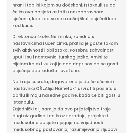
hrani i toplini kojom su dočekani. Istaknuli su da
će im ova posjeta ostati u nezaboravnom
sjećanju, kao i da su se u našoj školi osjećali kao
kod kuće.
Direktorica škole, Nerminka, zajedno s
nastavnicima i učenicima, pratila je goste tokom
svih aktivnosti i obilazaka. Posebnu zahvalnost
uputili su i nastavnici turskog jezika, Amini te
cijelom kolektivu koji je dao doprinos da se gosti
osjećaju dobrodošlo i uvaženo.
Na kraju susreta, dogovoreno je da će učenici i
nastavnici OŠ „Alija Nametak“ uzvratiti posjetu u
aprilu ili maju naredne godine, kada će biti gosti u
Istanbulu.
Zajednički cilj nam je da ovo prijateljstvo traje
dugi niz godina i da kroz saradnju, projekte i
međusobne posjete njegujemo vrijednosti
međusobnog poštovanja, razumijevanja i ljubavi