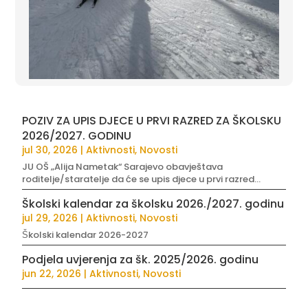
POZIV ZA UPIS DJECE U PRVI RAZRED ZA ŠKOLSKU
2026/2027. GODINU
jul 30, 2026
|
Aktivnosti
,
Novosti
JU OŠ „Alija Nametak“ Sarajevo obavještava
roditelje/staratelje da će se upis djece u prvi razred...
Školski kalendar za školsku 2026./2027. godinu
jul 29, 2026
|
Aktivnosti
,
Novosti
Školski kalendar 2026-2027
Podjela uvjerenja za šk. 2025/2026. godinu
jun 22, 2026
|
Aktivnosti
,
Novosti