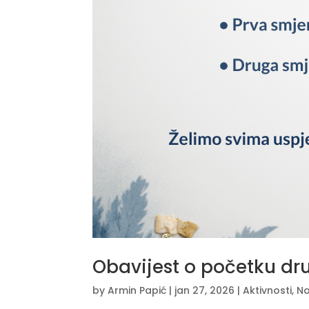
Obavijest o početku dr
by
Armin Papić
|
jan 27, 2026
|
Aktivnosti
,
No