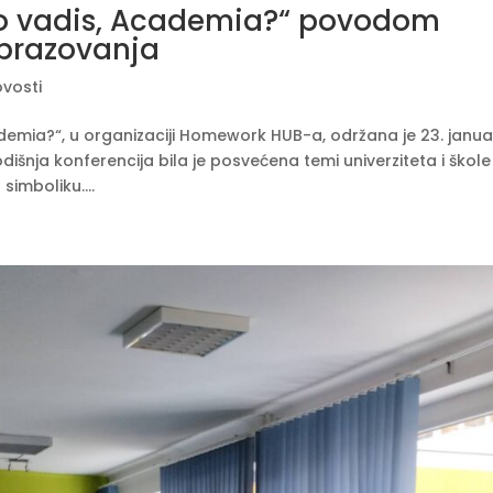
uo vadis, Academia?“ povodom
brazovanja
vosti
demia?“, u organizaciji Homework HUB-a, održana je 23. janua
šnja konferencija bila je posvećena temi univerziteta i škole
simboliku....