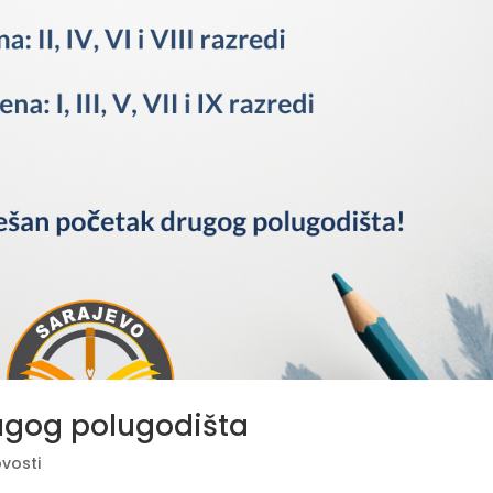
ugog polugodišta
vosti