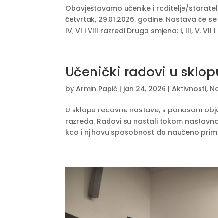
Obavještavamo učenike i roditelje/starate
četvrtak, 29.01.2026. godine. Nastava će s
IV, VI i VIII razredi Druga smjena: I, III, V, VII i I
Učenički radovi u sklo
by
Armin Papić
|
jan 24, 2026
|
Aktivnosti
,
No
U sklopu redovne nastave, s ponosom objavlj
razreda. Radovi su nastali tokom nastavnog 
kao i njihovu sposobnost da naučeno primij