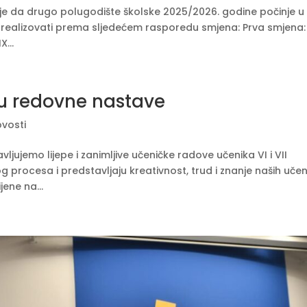
lje da drugo polugodište školske 2025/2026. godine počinje u
e realizovati prema sljedećem rasporedu smjena: Prva smjena: I
X...
pu redovne nastave
vosti
ujemo lijepe i zanimljive učeničke radove učenika VI i VII
procesa i predstavljaju kreativnost, trud i znanje naših učen
ene na...