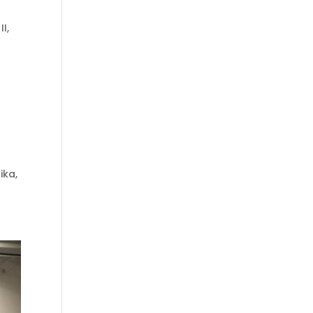
I,
ika,