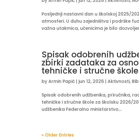
by
Armin Papić
|
jun 12, 2026
|
Aktivnosti
,
No
Posljednji nastavni dan u školskoj 2025/2026
atmosferi. U duhu zajedništva i podrške fu
važna utakmica, učenicima je bilo dozvoljen
Spisak odobrenih udžben
zbirki zadataka za osno
tehničke i stručne škol
by
Armin Papić
|
jun 12, 2026
|
Aktivnosti
,
Bib
Spisak odobrenih udžbenika, priručnika, rad
tehničke i stručne škole za školsku 2026/
udžbenika Federalno ministarstvo...
« Older Entries