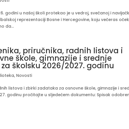
vosti
. godini u našoj školi protekao je u vedroj, svečanoj i navijač
dbalskoj reprezentaciji Bosne i Hercegovine, koju večeras oček
o da...
ika, priručnika, radnih listova i
vne škole, gimnazije i srednje
e za školsku 2026/2027. godinu
lioteka
,
Novosti
nih listova i zbirki zadataka za osnovne škole, gimnazije i sre
2027. godinu pročitajte u sljedećem dokumentu: Spisak odobre