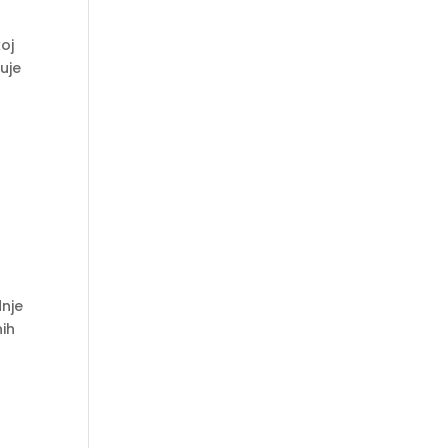
koj
uje
dnje
nih