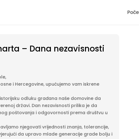
Poče
arta – Dana nezavisnosti
ole,
Bosne i Hercegovine, upućujemo vam iskrene
istorijsku odluku građana naše domovine da
renoj državi. Dan nezavisnosti prilika je da
nog poštovanja i odgovornosti prema društvu u
jamo njegovati vrijednosti znanja, tolerancije,
jerujući da upravo mlade generacije grade bolju i