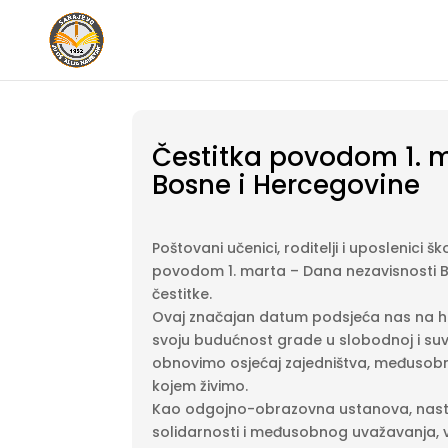
Čestitka povodom 1. m
Bosne i Hercegovine
Poštovani učenici, roditelji i uposlenici šk
povodom 1. marta – Dana nezavisnosti 
čestitke.
Ovaj značajan datum podsjeća nas na h
svoju budućnost grade u slobodnoj i suve
obnovimo osjećaj zajedništva, međusob
kojem živimo.
Kao odgojno-obrazovna ustanova, nastavl
solidarnosti i međusobnog uvažavanja, v