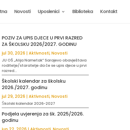
tna
Novosti
Uposlenici
Biblioteka
Kontakt
POZIV ZA UPIS DJECE U PRVI RAZRED
ZA ŠKOLSKU 2026/2027. GODINU
jul 30, 2026
|
Aktivnosti
,
Novosti
JU OŠ „Alija Nametak“ Sarajevo obavještava
roditelje/staratelje da će se upis djece u prvi
razred...
Školski kalendar za školsku
2026./2027. godinu
jul 29, 2026
|
Aktivnosti
,
Novosti
Školski kalendar 2026-2027
Podjela uvjerenja za šk. 2025/2026.
godinu
jun 22, 2026
|
Aktivnosti
,
Novosti