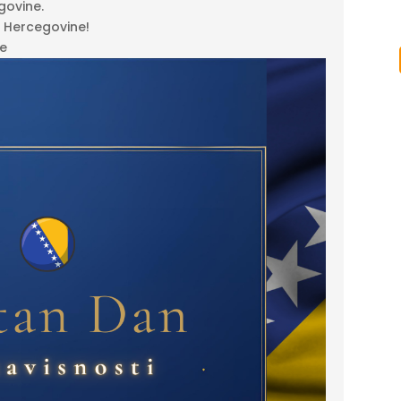
govine.
i Hercegovine!
le