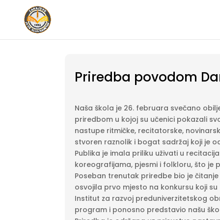
Priredba povodom Dan
Naša škola je 26. februara svečano obilj
priredbom u kojoj su učenici pokazali sv
nastupe ritmičke, recitatorske, novinarsk
stvoren raznolik i bogat sadržaj koji je o
Publika je imala priliku uživati u recita
koreografijama, pjesmi i folkloru, što je
Poseban trenutak priredbe bio je čitanje
osvojila prvo mjesto na konkursu koji su 
Institut za razvoj preduniverzitetskog 
program i ponosno predstavio našu škol