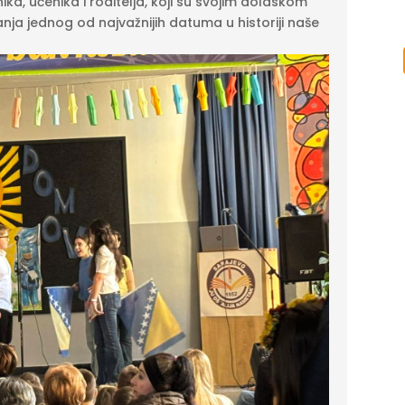
ka, učenika i roditelja, koji su svojim dolaskom
nja jednog od najvažnijih datuma u historiji naše