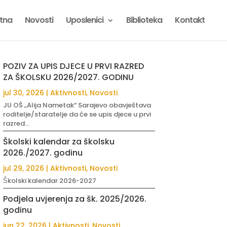
tna
Novosti
Uposlenici
Biblioteka
Kontakt
POZIV ZA UPIS DJECE U PRVI RAZRED
ZA ŠKOLSKU 2026/2027. GODINU
jul 30, 2026
|
Aktivnosti
,
Novosti
JU OŠ „Alija Nametak“ Sarajevo obavještava
roditelje/staratelje da će se upis djece u prvi
razred...
Školski kalendar za školsku
2026./2027. godinu
jul 29, 2026
|
Aktivnosti
,
Novosti
Školski kalendar 2026-2027
Podjela uvjerenja za šk. 2025/2026.
godinu
jun 22, 2026
|
Aktivnosti
,
Novosti