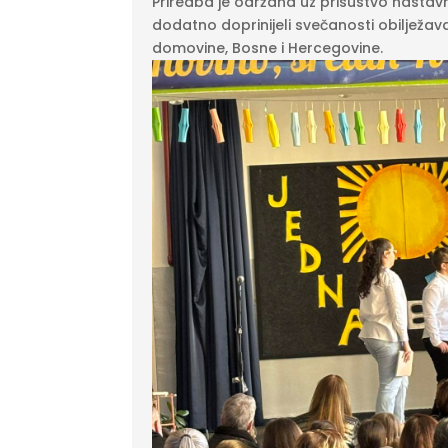
Priredba je održana uz prisustvo nastavni
dodatno doprinijeli svečanosti obilježava
domovine, Bosne i Hercegovine.