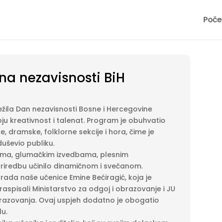
Poče
a nezavisnosti BiH
ežila Dan nezavisnosti Bosne i Hercegovine
oju kreativnost i talenat. Program je obuhvatio
e, dramske, folklorne sekcije i hora, čime je
duševio publiku.
cijama, glumačkim izvedbama, plesnim
 priredbu učinilo dinamičnom i svečanom.
 rada naše učenice Emine Bećiragić, koja je
raspisali Ministarstvo za odgoj i obrazovanje i JU
obrazovanja. Ovaj uspjeh dodatno je obogatio
u.