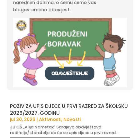
narednim danima, o čemu ćemo vas
blagovremeno obavijesti
POZIV ZA UPIS DJECE U PRVI RAZRED ZA ŠKOLSKU
2026/2027. GODINU
jul 30, 2026
|
Aktivnosti
,
Novosti
JU OŠ „Alija Nametak“ Sarajevo obavještava
roditelje/staratelje da će se upis djece u prvi razred...