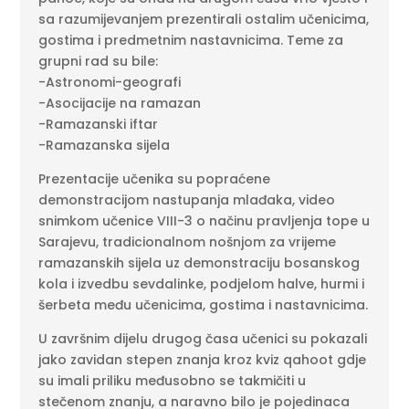
sa razumijevanjem prezentirali ostalim učenicima,
gostima i predmetnim nastavnicima. Teme za
grupni rad su bile:
-Astronomi-geografi
-Asocijacije na ramazan
-Ramazanski iftar
-Ramazanska sijela
Prezentacije učenika su popraćene
demonstracijom nastupanja mlađaka, video
snimkom učenice VIII-3 o načinu pravljenja tope u
Sarajevu, tradicionalnom nošnjom za vrijeme
ramazanskih sijela uz demonstraciju bosanskog
kola i izvedbu sevdalinke, podjelom halve, hurmi i
šerbeta među učenicima, gostima i nastavnicima.
U završnim dijelu drugog časa učenici su pokazali
jako zavidan stepen znanja kroz kviz qahoot gdje
su imali priliku međusobno se takmičiti u
stečenom znanju, a naravno bilo je pojedinaca