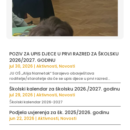
POZIV ZA UPIS DJECE U PRVI RAZRED ZA ŠKOLSKU
2026/2027. GODINU
jul 30, 2026
|
Aktivnosti
,
Novosti
JU OŠ „Alija Nametak“ Sarajevo obavještava
roditelje/staratelje da će se upis djece u prvi razred...
Školski kalendar za školsku 2026./2027. godinu
jul 29, 2026
|
Aktivnosti
,
Novosti
Školski kalendar 2026-2027
Podjela uvjerenja za šk. 2025/2026. godinu
jun 22, 2026
|
Aktivnosti
,
Novosti