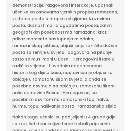
demonstracije, razgovora i interakcije, upoznali
učenike sa osnovama vjerskih propisa ramazana,
vrstama posta u drugim religijama, izazovima
posta, dužnostima i blagodatima posta, zatim
geografskim posebnostima ramazana: kroz
prikaz momenta nastupanja mlađaka,
ramazanskog ciklusa, objašnjenja različite dužine
posta za zemlje u svijetu i odgovora na pitanje
zašto se muslimani u Bosni i Hercegovini iftare u
različito vrijeme. U uvodnim napomenama
historijskog dijela časa, nastavnica je objasnila
običaje u ramazanu širom svijeta, a onda se
posebno osvrnula na običaje u ramazanu širom
naše domovine Bosne i Hercegovine, sa
posebnim osvrtom na ramazanski top, halvu,
hurme, topu, našivanje posta i ramazanska sijela.
Nakon toga, učenici su podijeljeni u 4 grupe gdje
su kroz četiri zanimljive teme trebali pripremiti
panoe, koje su onda na drugom času vrlo vješto i