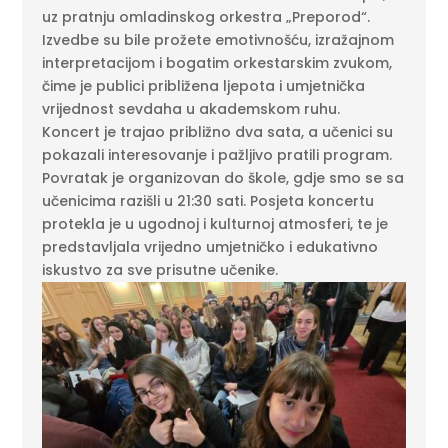
uz pratnju omladinskog orkestra „Preporod“.
Izvedbe su bile prožete emotivnošću, izražajnom
interpretacijom i bogatim orkestarskim zvukom,
čime je publici približena ljepota i umjetnička
vrijednost sevdaha u akademskom ruhu.
Koncert je trajao približno dva sata, a učenici su
pokazali interesovanje i pažljivo pratili program.
Povratak je organizovan do škole, gdje smo se sa
učenicima razišli u 21:30 sati. Posjeta koncertu
protekla je u ugodnoj i kulturnoj atmosferi, te je
predstavljala vrijedno umjetničko i edukativno
iskustvo za sve prisutne učenike.